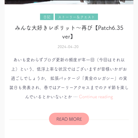
日記
ストーリー＆クエスト
みんな大好きレポリット～再び【Patch6.35
ver】
2024-04-20
あいも変わらずブログ更新の頻度が年一回（今回はそれ以
上）という、低浮上率な状況ではございますが皆様いかがお
過ごしでしょうか。 拡張パッケージ「黄金のレガシー」の実
装日も発表され、巷ではアーリーアクセスまでのナギ節を楽し
み
んでいるとかいないとか …
Continue reading
ん
な
大
好
き
READ MORE
レ
ポ
リ
ッ
ト