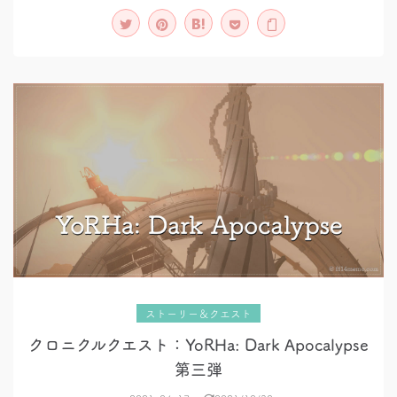
～
再
び
【Patch6.35
ver】
ストーリー＆クエスト
クロニクルクエスト：YoRHa: Dark Apocalypse
第三弾