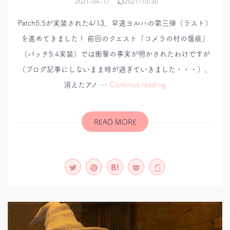
2021-04-17
2021/10/30
Patch5.5が実装された4/13、早速ヨルハの第三弾（ラスト）
を進めてきました！ 前回のクエスト「コメラの村の傷痕」
（パッチ5.4実装）では衝撃の事実が明かされたわけですが
（ブログ記事にしないまま時が過ぎていきました・・・）、
ク
消えたアノ …
Continue reading
ロ
ニ
ク
ル
ク
READ MORE
エ
ス
ト：
YoRHa:
Dark
Apocalypse
第
三
弾