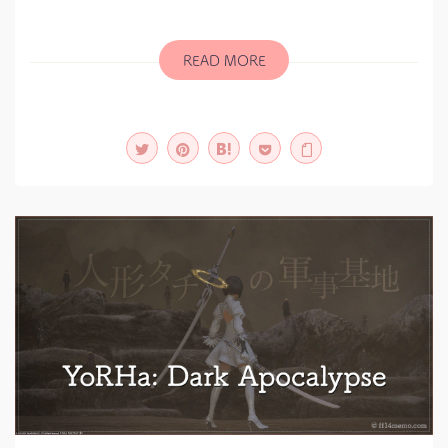
士
エ
ッ
ダ
READ MORE
の
軌
跡