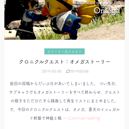
ストーリー＆クエスト
クロニクルクエスト：オメガストーリー
2019-05-05
2019/05/06
前回の投稿からだいぶ日があいてしまいました。 つい先日、
サブキャラでもオメガストーリーをすべて終わらせ、クエスト
の様子をただひたすら録画して再生リストにまとめました。
で、今回のクロニクルクエストは、オメガ。蒼天のイシュガル
ク
ド終盤で神龍と戦 …
Continue reading
ロ
ニ
ク