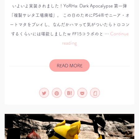
いよいよ実装されました！YoRHa: Dark Apocalypse 第一弾
「複製サレタ工場廃墟」。 この日のためにPS4®でニーア・オ
ートマタをプレイし、なんだかハマって気がついたらトロコン
するくらいには堪能しましたｗ FF15コラボのと …
Continue
ク
reading
ロ
ニ
ク
ル
ク
READ MORE
エ
ス
ト：
YoRHa:
Dark
Apocalypse
第
一
弾