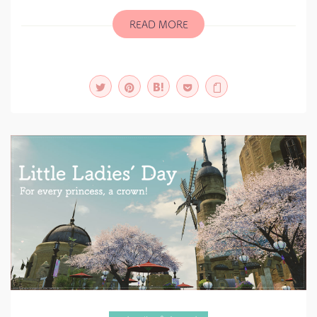
ル
ク
READ MORE
エ
ス
ト：
オ
メ
ガ
ス
ト
ー
リ
ー