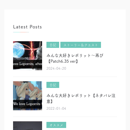
に
は
オ
ス
ス
メ
Latest Posts
日記
ストーリー＆クエスト
みんな大好きレポリット～再び
【Patch6.35 ver】
2024-04-20
日記
みんな大好きレポリット【ネタバレ注
意】
2022-01-04
オススメ