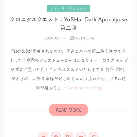
ストーリー＆クエスト
クロニクルクエスト：YoRHa: Dark Apocalypse
第二弾
2020-08-17
2021/05/24
Patch5.3が実装されたので、早速ヨルハの第二弾を進めてき
ました！今回のクエストムービーはかなりイイ！のでスキップ
せずにご覧いただくことをオススメいたします♪ 前回「鍵」
がどうの、お祭り準備がどうのとかいう流れから、リアル時
ク
間が経ってし …
Continue reading
ロ
ニ
ク
ル
ク
READ MORE
エ
ス
ト：
YoRHa:
Dark
Apocalypse
第