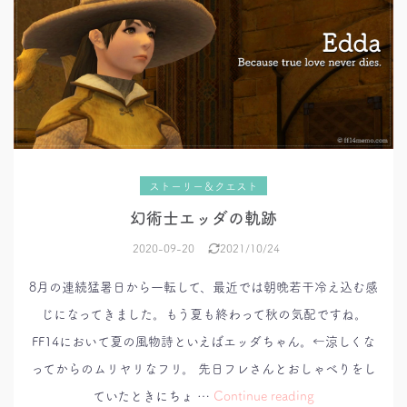
ストーリー＆クエスト
幻術士エッダの軌跡
2020-09-20
2021/10/24
8月の連続猛暑日から一転して、最近では朝晩若干冷え込む感
じになってきました。もう夏も終わって秋の気配ですね。
FF14において夏の風物詩といえばエッダちゃん。←涼しくな
ってからのムリヤリなフリ。 先日フレさんとおしゃべりをし
幻
ていたときにちょ …
Continue reading
術