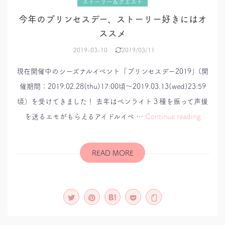
ストーリー＆クエスト
今年のプリンセスデー、ストーリー好きにはオ
ススメ
2019-03-10
2019/03/11
現在開催中のシーズナルイベント「プリンセスデー2019」(開
催期間：2019.02.28(thu)17:00頃～2019.03.13(wed)23:59
頃）を受けてきました！ 去年はペンライト３種を振って声援
今
を送るエモがもらえるアイドルイベ …
Continue reading
年
の
プ
リ
ン
READ MORE
セ
ス
デ
ー、
ス
ト
ー
リ
ー
好
き