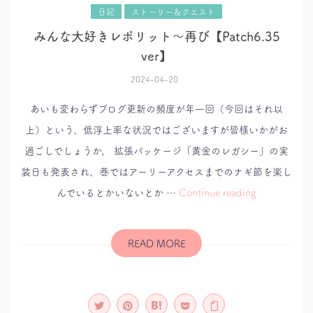
日記
ストーリー＆クエスト
みんな大好きレポリット～再び【Patch6.35
ver】
2024-04-20
あいも変わらずブログ更新の頻度が年一回（今回はそれ以
上）という、低浮上率な状況ではございますが皆様いかがお
過ごしでしょうか。 拡張パッケージ「黄金のレガシー」の実
装日も発表され、巷ではアーリーアクセスまでのナギ節を楽し
み
んでいるとかいないとか …
Continue reading
ん
な
大
好
き
READ MORE
レ
ポ
リ
ッ
ト
～
再