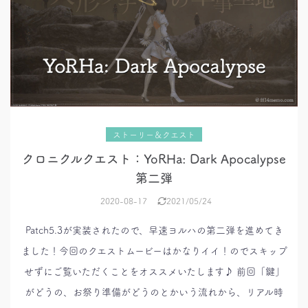
ストーリー＆クエスト
クロニクルクエスト：YoRHa: Dark Apocalypse
第二弾
2020-08-17
2021/05/24
Patch5.3が実装されたので、早速ヨルハの第二弾を進めてき
ました！今回のクエストムービーはかなりイイ！のでスキップ
せずにご覧いただくことをオススメいたします♪ 前回「鍵」
がどうの、お祭り準備がどうのとかいう流れから、リアル時
ク