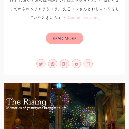
ってからのムリヤリなフリ。 先日フレさんとおしゃべりをし
幻
ていたときにちょ …
Continue reading
術
士
エ
ッ
ダ
READ MORE
の
軌
跡