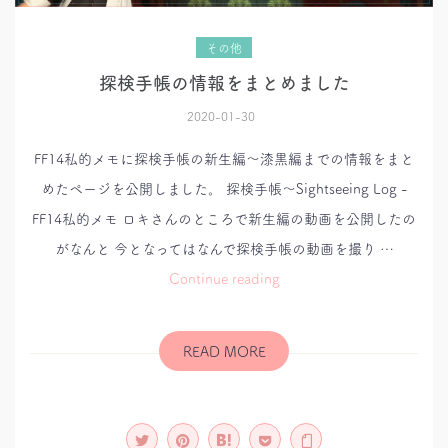
その他
探検手帳の情報をまとめました
2020-01-30
FF14私的メモに探検手帳の新生編～漆黒編までの情報をまと
めたページを公開しました。 探検手帳～Sightseeing Log -
FF14私的メモ ロキさんのところで新生編の動画を公開したの
がなんと 今となってはなんで探検手帳の動画を撮り …
探
Continue reading
検
手
帳
の
情
READ MORE
報
を
ま
と
め
ま
し