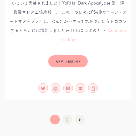
いよいよ実装されました！YoRHa: Dark Apocalypse 第一弾
「複製サレタ工場廃墟」。 この日のためにPS4®でニーア・オ
ートマタをプレイし、なんだかハマって気がついたらトロコン
するくらいには堪能しましたｗ FF15コラボのと …
Continue
ク
reading
ロ
ニ
ク
ル
ク
READ MORE
エ
ス
ト：
YoRHa:
Dark
Apocalypse
第
一
弾
1
2