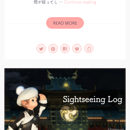
間が経ってし …
Continue reading
ロ
ニ
ク
ル
ク
READ MORE
エ
ス
ト：
YoRHa:
Dark
Apocalypse
第
二
弾