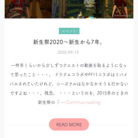
イベント
新生祭2020～新生から7年。
2020-09-13
一昨年くらいから少しずつクエストの動画を取るようになっ
て思ったこと・・・。 ドラクエコラボやFF11コラボはリバイ
バルされていたけれど、シーズナルはなかなかそうも行かない
ですよね・・・。残念。 ・・・というのを、2015年のときの
新
新生祭の「 …
Continue reading
生
祭
2020
～
新
READ MORE
生
か
ら