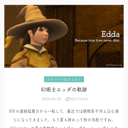
ストーリー＆クエスト
幻術士エッダの軌跡
2020-09-20
2021/10/24
8月の連続猛暑日から一転して、最近では朝晩若干冷え込む感
じになってきました。もう夏も終わって秋の気配ですね。
FF14において夏の風物詩といえばエッダちゃん。←涼しくな