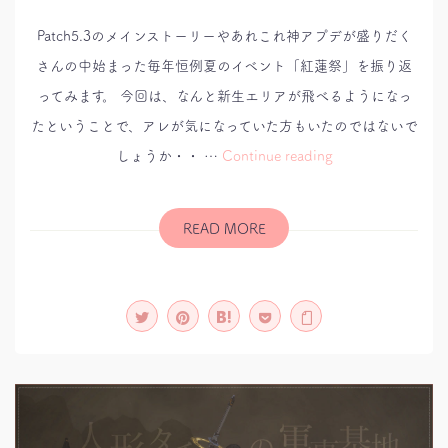
Patch5.3のメインストーリーやあれこれ神アプデが盛りだく
さんの中始まった毎年恒例夏のイベント「紅蓮祭」を振り返
ってみます。 今回は、なんと新生エリアが飛べるようになっ
たということで、アレが気になっていた方もいたのではないで
今
しょうか・・ …
Continue reading
年
は
魔
城
ナ
READ MORE
シ！・・・
な
紅
蓮
祭
2020