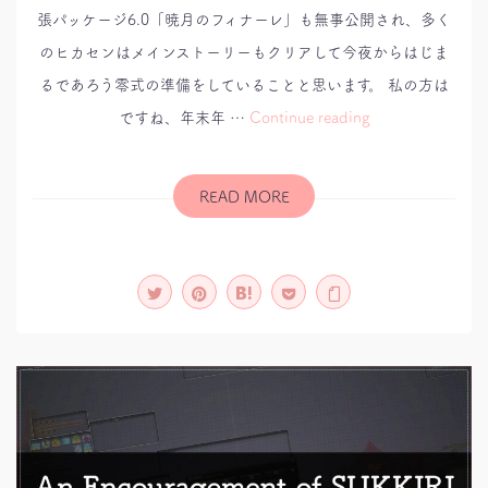
張パッケージ6.0「暁月のフィナーレ」も無事公開され、多く
のヒカセンはメインストーリーもクリアして今夜からはじま
るであろう零式の準備をしていることと思います。 私の方は
み
ですね、年末年 …
Continue reading
ん
な
大
好
き
READ MORE
レ
ポ
リ
ッ
ト
【ネ
タ
バ
レ
注
意】