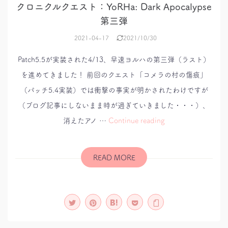
クロニクルクエスト：YoRHa: Dark Apocalypse
第三弾
2021-04-17
2021/10/30
Patch5.5が実装された4/13、早速ヨルハの第三弾（ラスト）
を進めてきました！ 前回のクエスト「コメラの村の傷痕」
（パッチ5.4実装）では衝撃の事実が明かされたわけですが
（ブログ記事にしないまま時が過ぎていきました・・・）、
ク
消えたアノ …
Continue reading
ロ
ニ
ク
ル
ク
READ MORE
エ
ス
ト：
YoRHa:
Dark
Apocalypse
第
三
弾